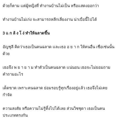
ด้วยก็ตาม แต่ผู้หญิงที่ ทำงานบ้านไม่เป็น หรือแสดงออกว่า
ทำงานบ้านไม่เก่ง จะสามารถหลีกเลี่ยงงาน น่าเบื่อนี้ไปได้
3 แ ก ล้ ง โ ง่ ทำให้ฉลาดขึ้น
อัญชุลี คิดว่าเธอเป็นคนฉลาด และเธอ อ ย า ก ให้คนอื่น เชื่อเช่นนั้น
ด้วย
เธอจึง พ ย า ย า ม ทำตัวเป็นคนฉลาด แน่นอน เธอจะไม่ยอมถาม
คำถามอะไร
เด็ดขาด เพราะคนฉลาด ย่อมรอบรู้ทุกเรื่องอยู่แล้ว เธอจึงไม่เคย
กำจัด
ความสงสัย หรือความไม่รู้ทิ้งไปได้เลย ส่วนวิชชุดา เธอเป็นคน
ประเภทตรงกัน