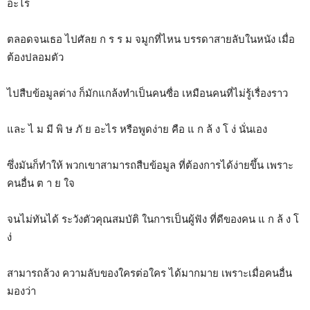
อะไร
ตลอดจนเธอ ไปศัลย ก ร ร ม จมูกที่ไหน บรรดาสายลับในหนัง เมื่อ
ต้องปลอมตัว
ไปสืบข้อมูลต่าง ก็มักแกล้งทำเป็นคนซื่อ เหมือนคนที่ไม่รู้เรื่องราว
และ ไ ม มี พิ ษ ภั ย อะไร หรือพูดง่าย คือ แ ก ล้ ง โ ง่ นั่นเอง
ซึ่งมันก็ทำให้ พวกเขาสามารถสืบข้อมูล ที่ต้องการได้ง่ายขึ้น เพราะ
คนอื่น ต า ย ใจ
จนไม่ทันได้ ระวังตัวคุณสมบัติ ในการเป็นผู้ฟัง ที่ดีของคน แ ก ล้ ง โ
ง่
สามารถล้วง ความลับของใครต่อใคร ได้มากมาย เพราะเมื่อคนอื่น
มองว่า