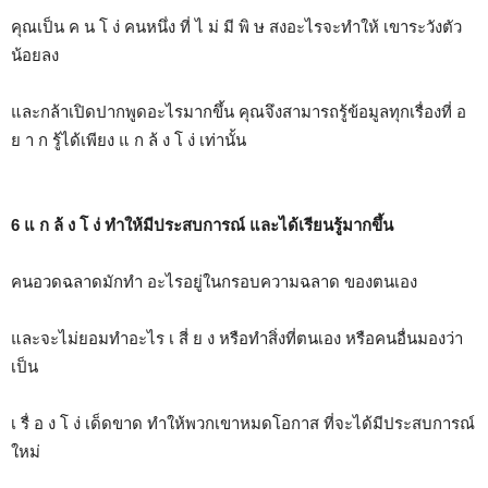
คุณเป็น ค น โ ง่ คนหนึ่ง ที่ ไ ม่ มี พิ ษ สงอะไรจะทำให้ เขาระวังตัว
น้อยลง
และกล้าเปิดปากพูดอะไรมากขึ้น คุณจึงสามารถรู้ข้อมูลทุกเรื่องที่ อ
ย า ก รู้ได้เพียง แ ก ล้ ง โ ง่ เท่านั้น
6 แ ก ล้ ง โ ง่ ทำให้มีประสบการณ์ และได้เรียนรู้มากขึ้น
คนอวดฉลาดมักทำ อะไรอยู่ในกรอบความฉลาด ของตนเอง
และจะไม่ยอมทำอะไร เ สี่ ย ง หรือทำสิ่งที่ตนเอง หรือคนอื่นมองว่า
เป็น
เ รื่ อ ง โ ง่ เด็ดขาด ทำให้พวกเขาหมดโอกาส ที่จะได้มีประสบการณ์
ใหม่