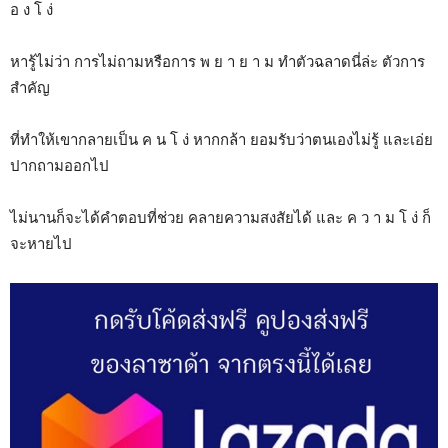
อ ง โ ง่
หารู้ไม่ว่า การไม่ถามหรือการ พ ย า ย า ม ทำตัวฉลาดนี่ล่ะ ตัวการ
สำคัญ
ที่ทำให้เขากลายเป็น ค น โ ง่ หากกล้า ยอมรับว่าตนเองไม่รู้ และเอ่ย
ปากถามออกไป
ไม่นานก็จะได้คำตอบที่ช่วย คลายความสงสัยได้ และ ค ว า ม โ ง่ ก็
จะหายไป