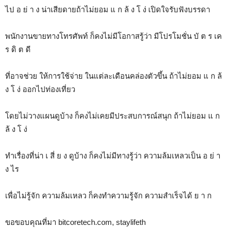
ไป อ ย่ า ง น่าเสียดายถ้าไม่ยอม แ ก ล้ ง โ ง่ เปิดใจรับฟังบรรดา
พนักงานขายทางโทรศัพท์ ก็คงไม่มีโอกาสรู้ว่า มีโปรโมชั่น บั ต ร เค
ร ดิ ต ดี
ที่อาจช่วย ให้การใช้จ่าย ในแต่ละเดือนคล่องตัวขึ้น ถ้าไม่ยอม แ ก ล้
ง โ ง่ ออกไปท่องเที่ยว
โดยไม่วางแผนดูบ้าง ก็คงไม่เคยมีประสบการณ์สนุก ถ้าไม่ยอม แ ก
ล้ ง โ ง่
ทำเรื่องที่น่า เ สี่ ย ง ดูบ้าง ก็คงไม่มีทางรู้ว่า ความล้มเหลวเป็น อ ย่ า
ง ไร
เพื่อไม่รู้จัก ความล้มเหลว ก็คงทำความรู้จัก ความสำเร็จได้ ย า ก
ขอขอบคุณที่มา bitcoretech.com, staylifeth