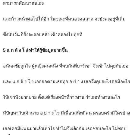
สามารถพัฒนาตนเอง
และก้าวหน้าต่อไปได้อีก ในขณะที่คนอวดฉลาด จะยังคงอยู่ที่เดิม
ซึ่งนับวัน ก็ยิ่งจะถอยหลัง เข้าคลองไปทุกที
5 แ ก ล้ ง โ ง่ ทำให้รู้ข้อมูลมากขึ้น
อนันตชัยถูกใจ ผู้หญิงคนหนึ่ง ที่พบกันที่บาร์เขา จึงเข้าไปคุยกับเธอ
และ แ ก ล้ ง โ ง่ เออออตามเธอทุก อ ย่ า ง เธอจึงคุยอะไรต่อมิอะไร
ให้เขาฟังมากมาย ตั้งแต่เรื่องหน้าที่การงาน ว่าเธอทำงานอะไร
มีปัญหากับเจ้านาย อ ย่ า ง ไร มีเพื่อนสนิทกี่คน ครอบครัวมีใครบ้าง
เธอเคยมีแฟนมาแล้วเท่าไร ทำไมจึงเลิกกัน เธอชอบอะไร ไม่ชอบ