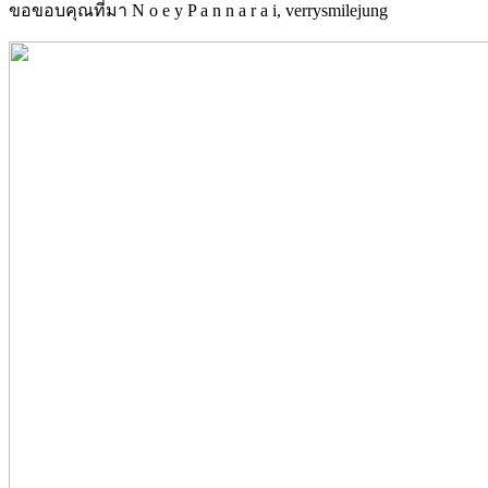
ขอขอบคุณที่มา N o e y P a n n a r a i, verrysmilejung