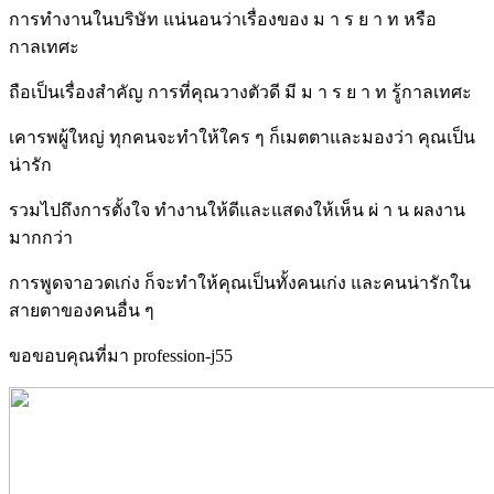
การทำงานในบริษัท แน่นอนว่าเรื่องของ ม า ร ย า ท หรือ
กาลเทศะ
ถือเป็นเรื่องสำคัญ การที่คุณวางตัวดี มี ม า ร ย า ท รู้กาลเทศะ
เคารพผู้ใหญ่ ทุกคนจะทำให้ใคร ๆ ก็เมตตาและมองว่า คุณเป็น
น่ารัก
รวมไปถึงการตั้งใจ ทำงานให้ดีและแสดงให้เห็น ผ่ า น ผลงาน
มากกว่า
การพูดจาอวดเก่ง ก็จะทำให้คุณเป็นทั้งคนเก่ง และคนน่ารักใน
สายตาของคนอื่น ๆ
ขอขอบคุณที่มา profession-j55