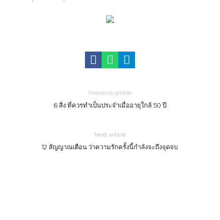
Previous article
6 สิ่ง ที่ควรทำเป็นประจำเมื่ออายุใกล้ 50 ปี
Next article
12 สัญญาณเตือน ว่าความรักครั้งนี้กำลังจะถึงจุดจบ