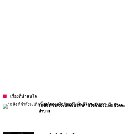
เรื่องที่น่าสนใจ
10 สิ่ง ที่กำลังจะเกิดขึ้น เลิกตามใจตัวเองไม่งั้นชีวิตจะ
ลำบาก