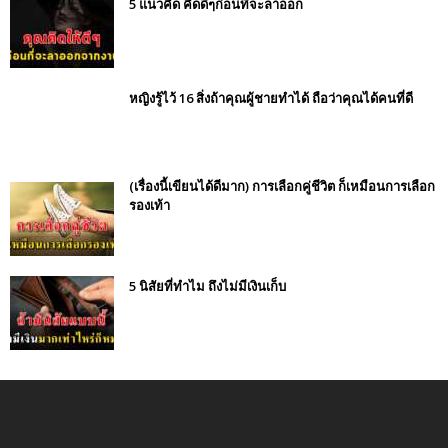
5 แนวคิด คิดดีๆก่อนที่จะลาออก
หญิงรู้ไว้ 16 สิ่งถ้าคุณผู้ชายทำได้ ถือว่าคุณได้คนที่ดี
(เรื่องนี้เขียนได้ดีมาก) การเลือกคู่ชีวิต ก็เหมือนการเลือก
รองเท้า
5 นิสัยที่ทำไม ถึงไม่มีเงินเก็บ