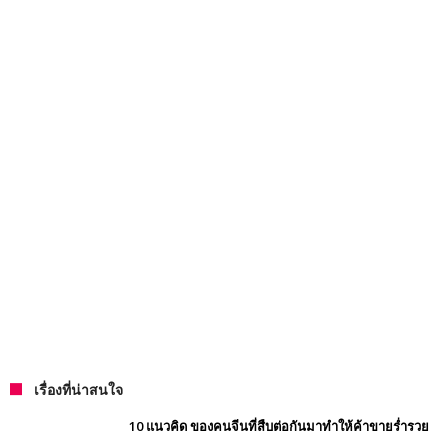
เรื่องที่น่าสนใจ
10 แนวคิด ของคนจีนที่สืบต่อกันมาทำให้ค้าขายร่ำรวย