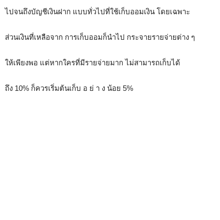
ไปจนถึงบัญชีเงินฝาก แบบทั่วไปที่ใช้เก็บออมเงิน โดยเฉพาะ
ส่วนเงินที่เหลือจาก การเก็บออมก็นำไป กระจายรายจ่ายต่าง ๆ
ให้เพียงพอ แต่หากใครที่มีรายจ่ายมาก ไม่สามารถเก็บได้
ถึง 10% ก็ควรเริ่มต้นเก็บ อ ย่ า ง น้อย 5%