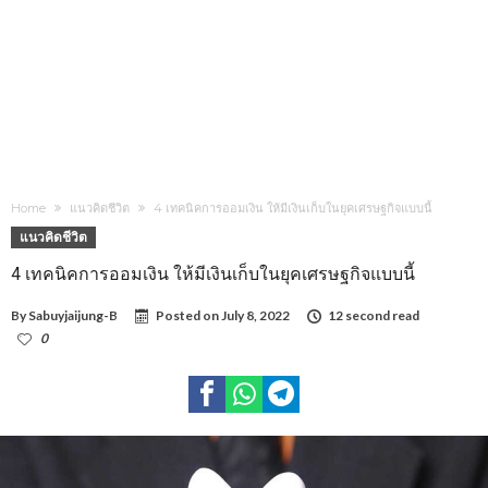
Home
แนวคิดชีวิต
4 เทคนิคการออมเงิน ให้มีเงินเก็บในยุคเศรษฐกิจแบบนี้
แนวคิดชีวิต
4 เทคนิคการออมเงิน ให้มีเงินเก็บในยุคเศรษฐกิจแบบนี้
By
Sabuyjaijung-B
Posted on
July 8, 2022
12 second read
0
2,619