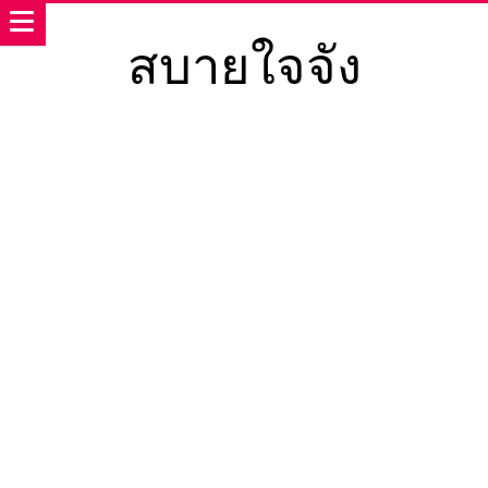
สบายใจจัง