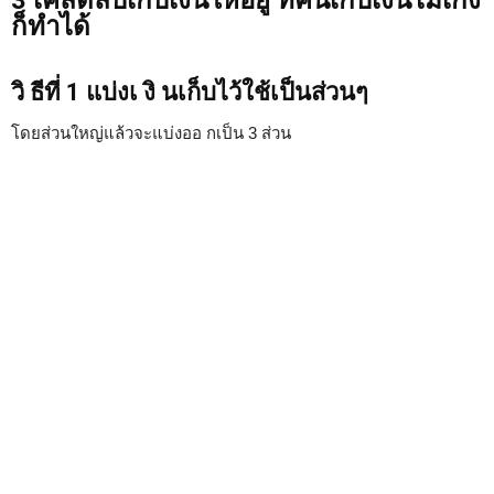
3 เคล็ดลับเก็บเงินให้อยู่ ที่คนเก็บเงินไม่เก่ง
ก็ทำได้
วิ ธีที่ 1 แบ่งเ งิ นเก็บไว้ใช้เป็นส่วนๆ
โดยส่วนใหญ่แล้วจะแบ่งออ กเป็น 3 ส่วน