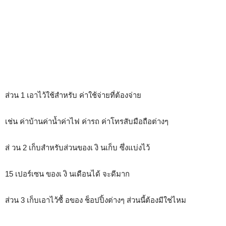
ส่วน 1 เอาไว้ใช้สำหรับ ค่าใช้จ่ายที่ต้องจ่าย
เช่น ค่าบ้านค่าน้ำค่าไฟ ค่ารถ ค่าโทรสับมือถือต่างๆ
ส่ วน 2 เก็บสำหรับส่วนของเ งิ นเก็บ ซึ่งแบ่งไว้
15 เปอร์เซน ของเ งิ นเดือนได้ จะดีมาก
ส่วน 3 เก็บเอาไว้ซื้ อของ ช็อปปิ้งต่างๆ ส่วนนี้ต้องมีใช่ไหม