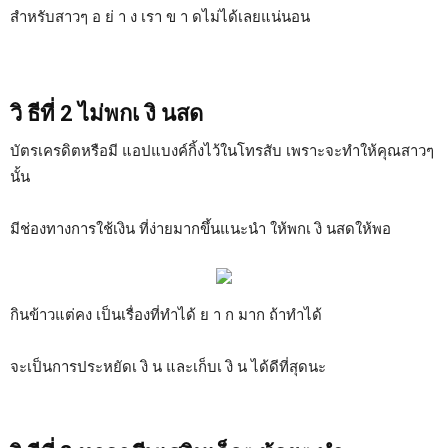
สำหรับสาวๆ อ ย่ า ง เรา ข า ดไม่ได้เลยแน่นอน
วิ ธีที่ 2 ไม่พกเ งิ นสด
บัตรเครดิตหรือมี แอปแบงค์กิ้งไว้ในโทรสับ เพราะจะทำให้คุณสาวๆ
นั้น
มีช่องทางการใช้เงิน ที่ง่ายมากขึ้นแนะนำ ให้พกเ งิ นสดให้พอ
กินข้าวแต่คง เป็นเรื่องที่ทำได้ ย า ก มาก ถ้าทำได้
จะเป็นการประหยัดเ งิ น และเก็บเ งิ น ได้ดีที่สุดนะ