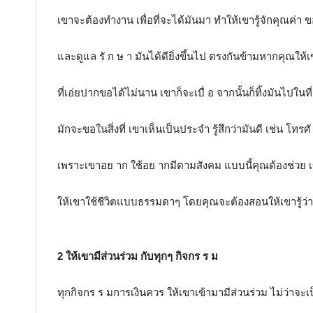
เขาจะต้องทำงาน เพื่อที่จะได้มันมา ทำให้เขารู้จักคุณค่า ขอ
และดูแล รั ก ษ า มันได้ดียิ่งขึ้นไป ตรงกันข้ามหากคุณให้เ
ที่เอ่ยปากขอได้ไม่นาน เขาก็จะเบื่ อ จากนั้นก็ทิ้งมันไปในท
มักจะขอในสิ่งที่ เขาเห็นเป็นประจำ รู้สึกว่ามันดี เช่น โทรศั
เพราะเขาอย าก ใช้อย ากมีตามสังคม แบบนี้คุณต้องช่วย
ให้เขาใช้ชีวิตแบบธรรมดาๆ โดยคุณจะต้องสอนให้เขารู้ว่า 
2 ให้เขามีส่วนร่วม กับทุกๆ กิจกร ร ม
ทุกกิจกร ร มการเงินควร ให้เขาเข้ามามีส่วนร่วม ไม่ว่าจะเ