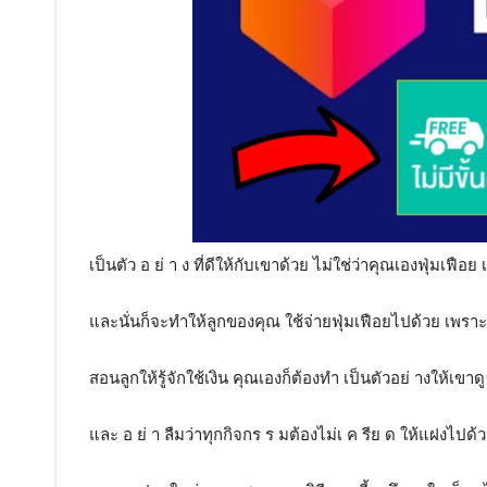
เป็นตัว อ ย่ า ง ที่ดีให้กับเขาด้วย ไม่ใช่ว่าคุณเองฟุ่มเฟือย
และนั่นก็จะทำให้ลูกของคุณ ใช้จ่ายฟุ่มเฟือยไปด้วย เพราะงั
สอนลูกให้รู้จักใช้เงิน คุณเองก็ต้องทำ เป็นตัวอย่ างให้เขาดู
และ อ ย่ า ลืมว่าทุกกิจกร ร มต้องไม่เ ค รีย ด ให้แฝงไปด้