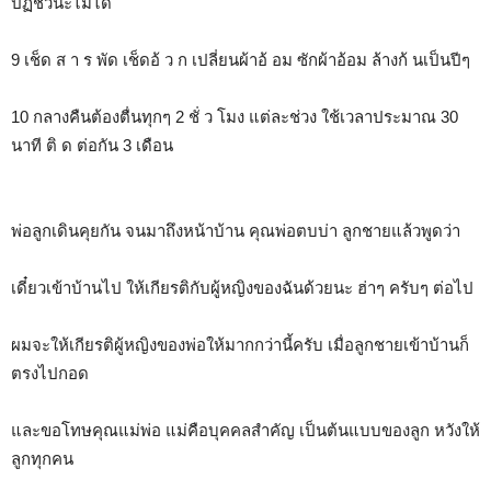
ปฏิชีวนะไม่ได้
9 เช็ด ส า ร พัด เช็ดอ้ ว ก เปลี่ยนผ้าอ้ อม ซักผ้าอ้อม ล้างก้ นเป็นปีๆ
10 กลางคืนต้องตื่นทุกๆ 2 ชั่ ว โมง แต่ละช่วง ใช้เวลาประมาณ 30
นาที ติ ด ต่อกัน 3 เดือน
พ่อลูกเดินคุยกัน จนมาถึงหน้าบ้าน คุณพ่อตบบ่า ลูกชายแล้วพูดว่า
เดี๋ยวเข้าบ้านไป ให้เกียรติกับผู้หญิงของฉันด้วยนะ ฮ่าๆ ครับๆ ต่อไป
ผมจะให้เกียรติผู้หญิงของพ่อให้มากกว่านี้ครับ เมื่อลูกชายเข้าบ้านก็
ตรงไปกอด
และขอโทษคุณแม่พ่อ แม่คือบุคคลสำคัญ เป็นต้นแบบของลูก หวังให้
ลูกทุกคน