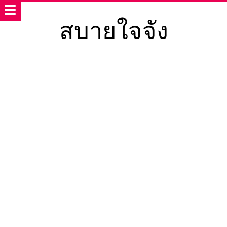
สบายใจจัง