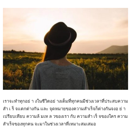
เราจะทำทุกอย่ า งในชีวิตอย่ างเต็มที่ทุกคนมีช่วงเวลาที่ประสบความ
สำ เ ร็ จแตกต่างกัน และ จุดหมายของความสำเร็จก็ต่างกันจงอ ย่ า
เปรียบเทียบ ความล้ มเห ล วของเรา กับ ความสำ เร็ จของใคร ความ
สำเร็จของทุกคน จะมาในช่วงเวลาที่เหมาะสมเสมอ