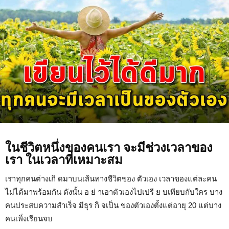
ในชีวิตหนึ่งของคนเรา จะมีช่วงเวลาของ
เรา ในเวลาที่เหมาะสม
เราทุกคนต่างเกิ ดมาบนเส้นทางชีวิตของ ตัวเอง เวลาของแต่ละคน
ไม่ได้มาพร้อมกัน ดังนั้น อ ย่ าเอาตัวเองไปเปรี ย บเทียบกับใคร บาง
คนประสบความสำเร็จ มีธุร กิ จเป็น ของตัวเองตั้งแต่อายุ 20 แต่บาง
คนเพิ่งเรียนจบ