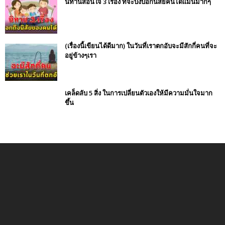
นิทานสอนใจ 3 เรื่อง ที่จะบ่งบอกนิสัยคนได้แม่นมากๆ
(เรื่องนี้เขียนได้ดีมาก) ในวันที่เราตกอับจะมีสักกี่คนที่จะ
อยู่ข้างๆเรา
เคล็ดลับ 5 สิ่ง ในการเปลี่ยนตัวเองให้มีความมั่นใจมาก
ขึ้น