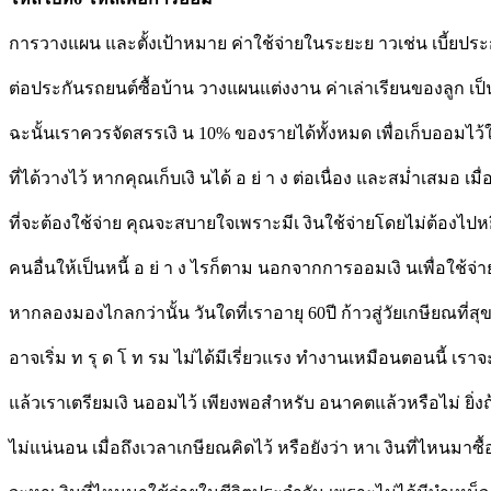
การวางแผน และตั้งเป้าหมาย ค่าใช้จ่ายในระยะย าวเช่น เบี้ยประก
ต่อประกันรถยนต์ซื้อบ้าน วางแผนแต่งงาน ค่าเล่าเรียนของลูก เป็
ฉะนั้นเราควรจัดสรรเงิ น 10% ของรายได้ทั้งหมด เพื่อเก็บออมไว
ที่ได้วางไว้ หากคุณเก็บเงิ นได้ อ ย่ า ง ต่อเนื่อง และสม่ำเสมอ เมื
ที่จะต้องใช้จ่าย คุณจะสบายใจเพราะมีเ งินใช้จ่ายโดยไม่ต้องไปห
คนอื่นให้เป็นหนี้ อ ย่ า ง ไรก็ตาม นอกจากการออมเงิ นเพื่อใช้จ
หากลองมองไกลกว่านั้น วันใดที่เราอายุ 60ปี ก้าวสู่วัยเกษียณที่ส
อาจเริ่ม ท รุ ด โ ท รม ไม่ได้มีเรี่ยวแรง ทำงานเหมือนตอนนี้ เราจ
แล้วเราเตรียมเงิ นออมไว้ เพียงพอสำหรับ อนาคตแล้วหรือไม่ ยิ่ง
ไม่แน่นอน เมื่อถึงเวลาเกษียณคิดไว้ หรือยังว่า หาเ งินที่ไหนมา