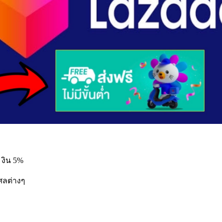
 งิน 5%
ศลต่างๆ