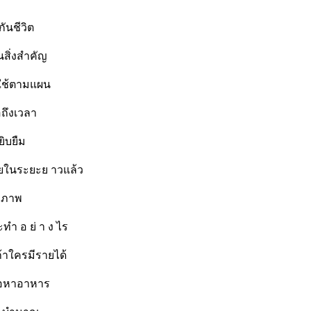
ันชีวิต
นสิ่งสำคัญ
้ใช้ตามแผน
่อถึงเวลา
ยิบยืม
่ายในระยะย าวแล้ว
ุขภาพ
ะทำ อ ย่ า ง ไร
ถ้าใครมีรายได้
ซื้อหาอาหาร