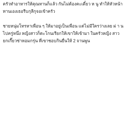
ครัวทำอาหารให้คุณทานก็แล้ว กันไม่ต้องคะเดี๋ยว ห นู ทำให้หัวหน้า
ทานเองเธอรีบกุลีกุจอเข้าครัว
ชายหนุ่มโทรหาเพื่อน ๆ ให้มาอยู่เป็นเพื่อน แต่ไม่มีใครว่างเลย ผ่ า น
ไปครู่หนึ่ง หญิงสาวก็ตะโกนเรียกให้เขาให้เข้ามา ในครัวหญิง สาว
ยกเกี๊ยวซ่าหอมกรุ่น ที่เขาชอบกินยื่นให้ 2 จานพูน