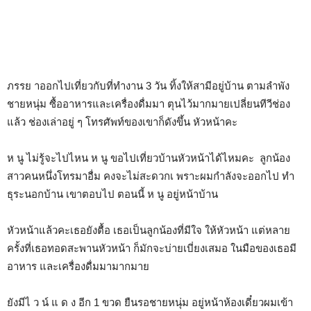
ภรรย าออกไปเที่ยวกับที่ทำงาน 3 วัน ทิ้งให้สามีอยู่บ้าน ตามลำพัง
ชายหนุ่ม ซื้ออาหารและเครื่องดื่มมา ตุนไว้มากมายเปลี่ยนทีวีช่อง
แล้ว ช่องเล่าอยู่ ๆ โทรศัพท์ของเขาก็ดังขึ้น หัวหน้าคะ
ห นู ไม่รู้จะไปไหน ห นู ขอไปเที่ยวบ้านหัวหน้าได้ไหมคะ ลูกน้อง
สาวคนหนึ่งโทรมาอื่ม คงจะไม่สะดวกเ พราะผมกำลังจะออกไป ทำ
ธุระนอกบ้าน เขาตอบไป ตอนนี้ ห นู อยู่หน้าบ้าน
หัวหน้าแล้วคะเธอยังตื้อ เธอเป็นลูกน้องที่มีใจ ให้หัวหน้า แต่หลาย
ครั้งที่เธอทอดสะพานหัวหน้า ก็มักจะบ่ายเบี่ยงเสมอ ในมือของเธอมี
อาหาร และเครื่องดื่มมามากมาย
ยังมีไ ว น์ แ ด ง อีก 1 ขวด ยืนรอชายหนุ่ม อยู่หน้าห้องเดี๋ยวผมเข้า