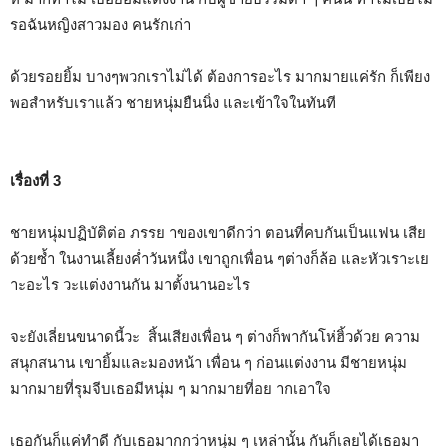
รอฉันหญิงสาวมอง คนรักเก่า
ด้วยรอยยิ้ม บางๆพวกเราไม่ได้ ต้องการอะไร มากมายแค่รัก ก็เพียง
พอสำหรับเราแล้ว ชายหนุ่มยืนนิ่ง และเข้าใจในทันที
เรื่องที่ 3
ชายหนุ่มปฏิบัติต่อ ภรรย าของเขาดีกว่า ตอนที่คบกันเป็นแฟน เสีย
ด้วยซ้ำ ในงานเลี้ยงค่ำวันหนึ่ง เขาถูกเพื่อน ๆต่างก็ล้อ และหัวเราะเย
าะอะไร วะแต่งงานกัน มาตั้งนานอะไร
จะยังเลี่ยนขนาดนี้วะ สิ้นเสียงเพื่อน ๆ ต่างก็พากันโห่ฮิ้วด้วย ความ
สนุกสนาน เขายิ้มและมองหน้า เพื่อน ๆ ก่อนแต่งงาน มีชายหนุ่ม
มากมายที่รุมจีบเธอมีหนุ่ม ๆ มากมายที่อย ากเอาใจ
เธอกันก็แค่ทำดี กับเธอมากกว่าหนุ่ม ๆ เหล่านั้น กันก็เลยได้เธอมา