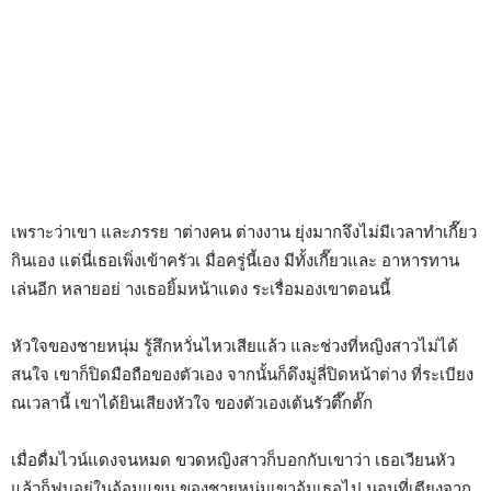
เพราะว่าเขา และภรรย าต่างคน ต่างงาน ยุ่งมากจึงไม่มีเวลาทำเกี๊ยว
กินเอง แต่นี่เธอเพิ่งเข้าครัวเ มื่อครู่นี้เอง มีทั้งเกี๊ยวและ อาหารทาน
เล่นอีก หลายอย่ างเธอยิ้มหน้าแดง ระเรื่อมองเขาตอนนี้
หัวใจของชายหนุ่ม รู้สึกหวั่นไหวเสียแล้ว และช่วงที่หญิงสาวไม่ได้
สนใจ เขาก็ปิดมือถือของตัวเอง จากนั้นก็ดึงมู่ลี่ปิดหน้าต่าง ที่ระเบียง
ณเวลานี้ เขาได้ยินเสียงหัวใจ ของตัวเองเต้นรัวตึ๊กตั๊ก
เมื่อดื่มไวน์แดงจนหมด ขวดหญิงสาวก็บอกกับเขาว่า เธอเวียนหัว
แล้วก็ฟุบอยู่ในอ้อมแขน ของชายหนุ่มเขาอุ้มเธอไป นอนที่เตียงจาก