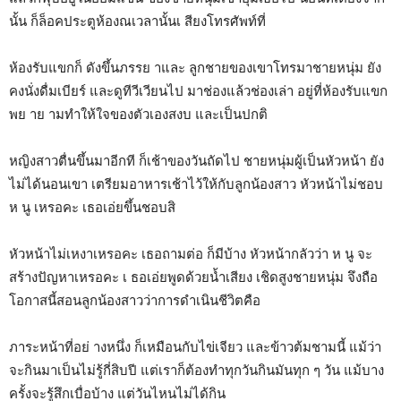
นั้น ก็ล็อคประตูห้องณเวลานั้นเ สียงโทรศัพท์ที่
ห้องรับแขกก็ ดังขึ้นภรรย าและ ลูกชายของเขาโทรมาชายหนุ่ม ยัง
คงนั่งดื่มเบียร์ และดูทีวีเวียนไป มาช่องแล้วช่องเล่า อยู่ที่ห้องรับแขก
พย าย ามทำให้ใจของตัวเองสงบ และเป็นปกติ
หญิงสาวตื่นขึ้นมาอีกที ก็เช้าของวันถัดไป ชายหนุ่มผู้เป็นหัวหน้า ยัง
ไม่ได้นอนเขา เตรียมอาหารเช้าไว้ให้กับลูกน้องสาว หัวหน้าไม่ชอบ
ห นู เหรอคะ เธอเอ่ยขึ้นชอบสิ
หัวหน้าไม่เหงาเหรอคะ เธอถามต่อ ก็มีบ้าง หัวหน้ากลัวว่า ห นู จะ
สร้างปัญหาเหรอคะ เ ธอเอ่ยพูดด้วยน้ำเสียง เชิดสูงชายหนุ่ม จึงถือ
โอกาสนี้สอนลูกน้องสาวว่าการดำเนินชีวิตคือ
ภาระหน้าที่อย่ างหนึ่ง ก็เหมือนกับไข่เจียว และข้าวต้มชามนี้ แม้ว่า
จะกินมาเป็นไม่รู้กี่สิบปี แต่เราก็ต้องทำทุกวันกินมันทุก ๆ วัน แม้บาง
ครั้งจะรู้สึกเบื่อบ้าง แต่วันไหนไม่ได้กิน