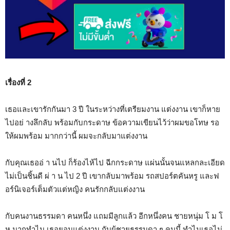
เรื่องที่ 2
เธอและเขารักกันมา 3 ปี ในระหว่างที่เตรียมงาน แต่งงาน เขาก็หาย
ไปอย่ างลึกลับ พร้อมกับกระดาษ ข้อความเขียนไว้ว่าผมขอโทษ รอ
ให้ผมพร้อม มากกว่านี้ ผมจะกลับมาแต่งงาน
กับคุณเธออ่ า นไป ก็ร้องไห้ไป ฉีกกระดาษ แผ่นนั้นจนแหลกละเอียด
ไม่เป็นชิ้นดี ผ่ า น ไป 2 ปี เขากลับมาพร้อม รถสปอร์ตคันหรู และฟ
อร์นิเจอร์เต็มตัวแต่หญิง คนรักกลับแต่งงาน
กับคนงานธรรมดา คนหนึ่ง แถมมีลูกแล้ว อีกหนึ่งคน ชายหนุ่ม โ ม โ
ห มากทำไม เธอยอมแต่งงาน กับผู้ชายธรรมดา ๆ คนนี้ ทำไมเธอไม่