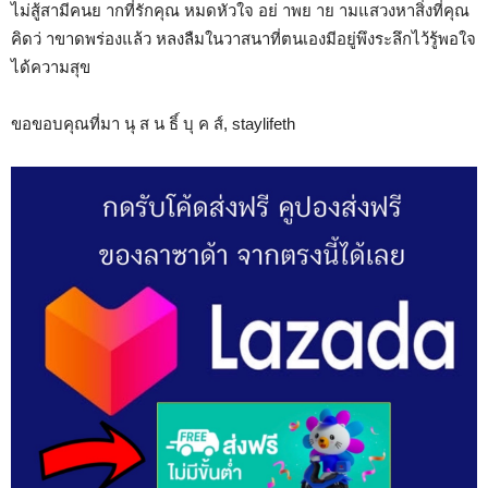
ไม่สู้สามีคนย ากที่รักคุณ หมดหัวใจ อย่ าพย าย ามแสวงหาสิ่งที่คุณ
คิดว่ าขาดพร่องแล้ว หลงลืมในวาสนาที่ตนเองมีอยู่พึงระลึกไว้รู้พอใจ
ได้ความสุข
ขอขอบคุณที่มา นุ ส น ธิ์ บุ ค ส์, staylifeth