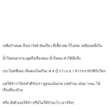
เหลือกำหนด ถึงเถาวัลย์ พันเกี่ยว ที่เลี้ยวลด ก็ไม่คด เหมือนหนึ่งใน
น้ำใจคนหากจะพูดถึงเรื่องของ น้ำใจคน ทำให้นึกถึง
ประโยคที่เคย เห็นคนโพสในเ ฟ ส บุ๊ กว่า อ ย่ า จำว่าเราทำดีกับใคร
แต่ให้จำว่าใครทำดีกับเรา พูดน่ะมันง่าย แต่ทำน่ะ มันย ากนะ ไอ้
เรื่องที่จะห้าม
หรือ สั่งตัวเองให้จำ หรือไม่ให้จำอะไร เอาจริงๆ