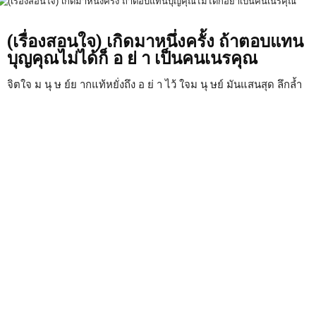
(เรื่องสอนใจ) เกิดมาหนึ่งครั้ง ถ้าตอบแทน
บุญคุณไม่ได้ก็ อ ย่ า เป็นคนเนรคุณ
จิตใจ ม นุ ษ ย์ย ากแท้หยั่งถึง อ ย่ า ไว้ ใจม นุ ษย์ มันแสนสุด ลึกล้ำ