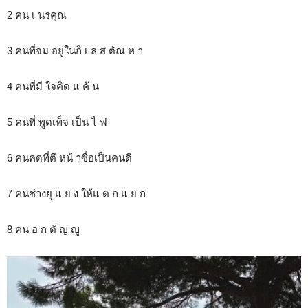
2 คน เ นรคุณ
3 คนที่จม อยู่ในกิ เ ล ส ตัณ ห า
4 คนที่มี ใจคิด แ ค้ น
5 คนที่ พูดเท็จ เป็น ไ ฟ
6 คนคดที่ตี หน้ าซื่อเป็นคนดี
7 คนช่างยุ แ ย ง ให้แ ต ก แ ย ก
8 คน อ ก ตั ญ ญู