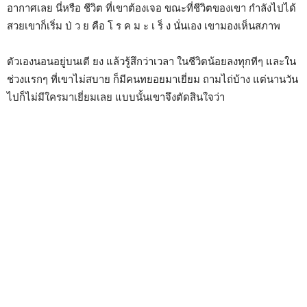
อากาศเลย นี่หรือ ชีวิต ที่เขาต้องเจอ ขณะที่ชีวิตของเขา กำลังไปได้
สวยเขาก็เริ่ม ป่ ว ย คือ โ ร ค ม ะ เ ร็ ง นั่นเอง เขามองเห็นสภาพ
ตัวเองนอนอยู่บนเตี ยง แล้วรู้สึกว่าเวลา ในชีวิตน้อยลงทุกทีๆ และใน
ช่วงแรกๆ ที่เขาไม่สบาย ก็มีคนทยอยมาเยี่ยม ถามไถ่บ้าง แต่นานวัน
ไปก็ไม่มีใครมาเยี่ยมเลย แบบนั้นเขาจึงตัดสินใจว่า