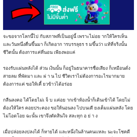
จะขอจากโลกนี้ไป กับสภาพที่เป็นอยู่นี้ เพราะไม่อย ากให้ใครเห็น
และวันหนึ่งตื่นขึ้นมา ก็เกิดอาก ารบรรลุธร ร มขึ้นว่า แท้ที่จริงนั้น
ชีวิตนั้น ต้องการแค่ที่นอน เพียงพอแค่
รองรับแผ่นหลังได้ ส่วน เงินนั้น ก็อยู่ในธนาคารชื่อเสียง ก็เหมือนดั่ง
สายลม ที่พัดมา และ ผ่ า น ไป ชีวิตเราไม่ต้องการอะไรมากมาย
ต้องการแค่ ขอให้เคี้ ยวข้าวได้อร่อย
กลืนลงคอ ได้โดยไม่เ จ็ บ แค่อย ากเข้าห้องน้ำก็เดินเข้าได้ โดยไม่
ต้องให้ใคร คอยประคอง ขอให้นอนลง ไปบนเตี ยงเต็มแผ่นหลัง โดย
ไม่โอดโอย ฉะนั้น เขาจึงตัดสินใจ สละทุก อ ย่ า ง
เมื่อปล่อยลงปลงได้ ก็หายได้ และหนึ่งในล้านคนแหละ นะจะโชคดี