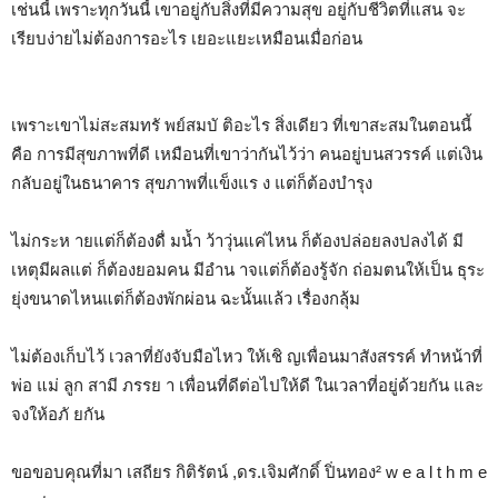
เช่นนี้ เพราะทุกวันนี้ เขาอยู่กับสิ่งที่มีความสุข อยู่กับชีวิตที่แสน จะ
เรียบง่ายไม่ต้องการอะไร เยอะแยะเหมือนเมื่อก่อน
เพราะเขาไม่สะสมทรั พย์สมบั ติอะไร สิ่งเดียว ที่เขาสะสมในตอนนี้
คือ การมีสุขภาพที่ดี เหมือนที่เขาว่ากันไว้ว่า คนอยู่บนสวรรค์ แต่เงิน
กลับอยู่ในธนาคาร สุขภาพที่แข็งแร ง แต่ก็ต้องบำรุง
ไม่กระห ายแต่ก็ต้องดื่ มน้ำ ว้าวุ่นแค่ไหน ก็ต้องปล่อยลงปลงได้ มี
เหตุมีผลแต่ ก็ต้องยอมคน มีอำน าจแต่ก็ต้องรู้จัก ถ่อมตนให้เป็น ธุระ
ยุ่งขนาดไหนแต่ก็ต้องพักผ่อน ฉะนั้นแล้ว เรื่องกลุ้ม
ไม่ต้องเก็บไว้ เวลาที่ยังจับมือไหว ให้เชิ ญเพื่อนมาสังสรรค์ ทำหน้าที่
พ่อ แม่ ลูก สามี ภรรย า เพื่อนที่ดีต่อไปให้ดี ในเวลาที่อยู่ด้วยกัน และ
จงให้อภั ยกัน
ขอขอบคุณที่มา เสถียร กิติรัตน์ ,ดร.เจิมศักดิ์ ปิ่นทอง² w e a l t h m e