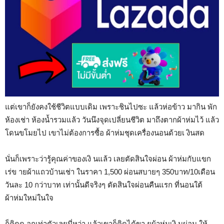
แต่เขาก็ยังคงใช้ชีวิตแบบเดิม เพราะชินไปซะ แล้วห่อข้าว มากิน พัก
ห้องเช่า ห้องน้ำรวมแล้ว วันนึงจุดเปลี่ยนชีวิต มาถึงตากผ้าห่มไว้ แล้ว
โดนขโมยไป เขาไม่ต้องการซื้อ ผ้าห่มชุดเครื่องนอนด้วยเ งินสด
นั่นก็เพราะว่ารู้คุณค่าของเงิ นแล้ว เลยตัดสินใจผ่อน ผ้าห่มกับแขก
เร่ข ายผ้าแถวบ้านเช่า ในราคา 1,500 ผ่อนสบายๆ 350บาท/10เดือน
วันละ 10 กว่าบาท เท่านั้นดีจริงๆ ตัดสินใจผ่อนคืนแรก ที่นอนใต้
ผ้าห่มใหม่ในใจ
ก็คิดด อกเท่าตัวเลยนี่หว่า แล้วเขาก็คิดได้ขา ยผ้าห่มเงิ นผ่อน ให้