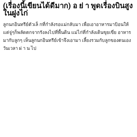
(เรื่องนี้เขียนได้ดีมาก) อ ย่ า พูดเรื่องบินสูง
ในฝูงไก่
ลูกนกอินทรีย์ตัวเล็ กที่กำลังรอแม่กลับมา เพื่อเอาอาหารมาป้อนให้
แต่จู่ๆก็พลัดตกจากรังลงไปที่พื้นดิน แม่ไก่ที่กำลังเดินขุยเขี่ย อาหาร
มากับลูกๆ เห็นลูกนกอินทรีย์เข้าจึงเอามา เลี้ยงรวมกับลูกของตนเอง
วันเวลา ผ่ า น ไป