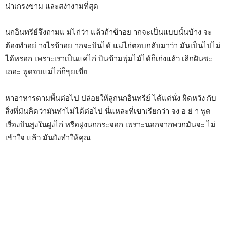
น่าเกรงขาม และสง่างามที่สุด
นกอินทรีย์จึงถามแ ม่ไก่ว่า แล้วถ้าข้าอย ากจะเป็นแบบนั้นบ้าง จะ
ต้องทำอย่ างไรข้าอย ากจะบินได้ แม่ไก่ตอบกลับมาว่า มันเป็นไปไม่
ได้หรอก เพราะเราเป็นแค่ไก่ บินข้ามพุ่มไม้ได้ก็เก่งแล้ว เลิกฝันซะ
เถอะ พูดจบแม่ไก่ก็ขุยเขี่ย
หาอาหารตามพื้นต่อไป ปล่อยให้ลูกนกอินทรีย์ ได้แค่นั่ง ผิดหวัง กับ
สิ่งที่มันคิดว่ามันทำไม่ได้ต่อไป นี่แหละที่เขาเรียกว่า จง อ ย่ า พูด
เรื่องบินสูงในฝูงไก่ หรือฝูงนกกระจอก เพราะนอกจากพวกมันจะ ไม่
เข้าใจ แล้ว มันยังทำให้คุณ