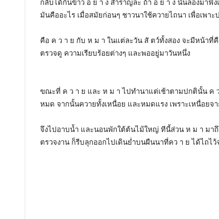
กลับได้กินข้าว อ ย่ า ง สำราญล่ะ ถ้า อ ย่ า ง นั้นลองมาฟ
มันคืออะไร เมื่อสมัยก่อนๆ ชาวนาใช้ควายไถนา เพื่อเพาะปล
คือ ค ว า ย กับ ห ม า ในแต่ละวัน สั ตว์ทั้งสอง จะมีหน้าท
ตรวจดู ความเรียบร้อยต่างๆ และพออยู่มาวันหนึ่ง
ขณะที่ ค ว า ย และ ห ม า ไปทำนาแต่เช้าตามปกตินั้น ค
หมด จากนั้นควายทั้งเหนื่อย และหมดแรง เพราะเหนื่อย
จึงไปอาบน้ำ และนอนพักใต้ต้นไม้ใหญ่ ทีนี้ส่วน ห ม า มาถึ
ตรวจงาน ก็รีบลุกออกไปเดินย่ำบนผืนนาที่คว า ย ได้ไถไว้จ