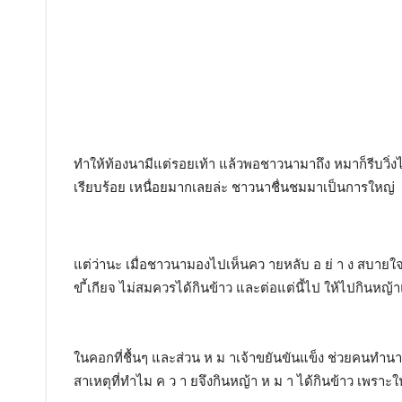
ทำให้ท้องนามีแต่รอยเท้า แล้วพอชาวนามาถึง หมาก็รีบวิ่งไ
เรียบร้อย เหนื่อยมากเลยล่ะ ชาวนาชื่นชมมาเป็นการใหญ่
แต่ว่านะ เมื่อชาวนามองไปเห็นคว ายหลับ อ ย่ า ง สบายใจ 
ข ี้เกียจ ไม่สมควรได้กินข้าว และต่อแต่นี้ไป ให้ไปกินห
ในคอกที่ชื้นๆ และส่วน ห ม าเจ้าขยันขันแข็ง ช่วยคนทำนา จึง
สาเหตุที่ทำไม ค ว า ยจึงกินหญ้า ห ม า ได้กินข้าว เพราะใ