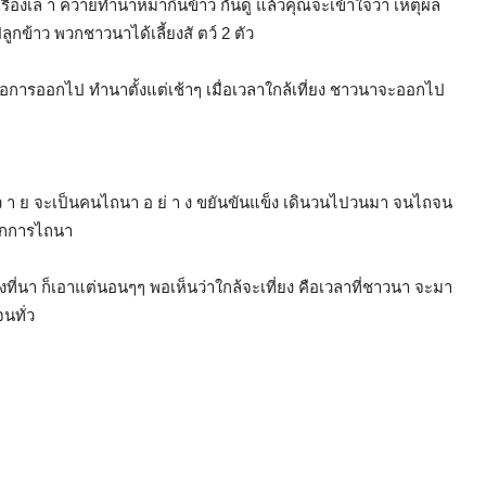
ังเรื่องเล่ า ควายทำนาหมากินข้าว กันดู แล้วคุณจะเข้าใจว่า เหตุผล
ูกข้าว พวกชาวนาได้เลี้ยงสั ตว์ 2 ตัว
ี่คือการออกไป ทำนาตั้งแต่เช้าๆ เมื่อเวลาใกล้เที่ยง ชาวนาจะออกไป
 ว า ย จะเป็นคนไถนา อ ย่ า ง ขยันขันแข็ง เดินวนไปวนมา จนไถจน
จากการไถนา
งที่นา ก็เอาแต่นอนๆๆ พอเห็นว่าใกล้จะเที่ยง คือเวลาที่ชาวนา จะมา
นทั่ว