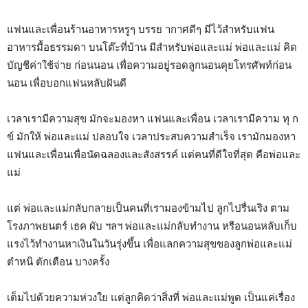
แฟนและเพื่อนร้านอาหารหรูๆ บรรย ากาศดีๆ มีไว้สำหรับแฟน
อาหารมื้อธรรมดา บนโต๊ะที่บ้าน มีสำหรับพ่อและแม่ พ่อและแม่ คิด
บัญชีค่าใช้จ่าย ก่อนนอน เพื่อความอยู่รอดลูกนอนคุยโทรศัพท์ก่อน
นอน เพื่อบอกแฟนหลับฝันดี
เวลาเรามีความสุข มักจะมองหา แฟนและเพื่อน เวลาเรามีความ ทุ ก
ข์ มักให้ พ่อและแม่ ปลอบใจ เวลาประสบความสำเร็จ เรามักมองหา
แฟนและเพื่อนเพื่อนัดฉลองและสังสรรค์ แต่คนที่ดีใจที่สุด คือพ่อและ
แม่
แต่ พ่อและแม่กลับกลายเป็นคนที่เรามองข้ามไป ลูกไปรื่นเริง ตาม
โรงภาพยนตร์ เธค ผับ ฯลฯ พ่อและแม่กลับทำงาน หรือนอนหลับเก็บ
แรงไว้ทำงานหาเงินในวันรุ่งขึ้น เพื่อแลกความสุขของลูกพ่อและแม่
ตำหนิ ตักเตือน บางครั้ง
เต็มไปด้วยความห่วงใย แต่ลูกคิดว่าสิ่งที่ พ่อและแม่พูด เป็นแค่เรื่อง