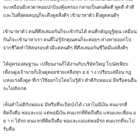
จะเหมือนมีเทวดาคอยปกป้องคุ้มครอง กลายเป็นคนคิดดี พูดดี ทำดี
และในที่สุดผลบุญก็จะดึงดูดสิ่งดีๆ เข้ามาหาตัว ดึงดูดคนดีๆ
เข้ามาหาตัว คนที่ศีลเสมอกันก็จะเข้ากันได้ คนที่กตัญญูรู้คุณ เหมือน
กันก็จะเข้ามาหาเรา คนที่ไม่รู้จักคุณคนก็จะค่อยๆ ห่างหายออกไป
จากชีวิตทำให้คนรอบตัวมีแต่คนดีๆ ที่ศีลเสมอกันชีวิตมีแต่สิ่งดีๆ
ได้คู่ครองสมฐานะ เปลี่ยนงานก็ได้งานกับบริษัทใหญ่ โบนัสเพียบ
เพื่อนฝูงเจ้านายก็เอ็นดูคอยช่วยเหลือทุก อ ย่ า ง เปรียบเสมือน กฎ
แห่งแรงดึงดูด ที่เราใช้ออกไปโดยไม่รู้ตัว ทำดีกับพ่อแม่ มีหรือคนอื่น
จะไม่สังเกต
เห็นทำไม่ดีกับพ่อแม่ มีหรือที่จะปิดบังได้ เวลาไม่มีเงิน คนแรกที่
คิดถึงคือ พ่อและแม่ แต่พอมีเงิน คนแรกที่คิดถึงคือ แฟนและเพื่อน อ
ย า ก ได้รถ คนแรกที่คิดถึงคือ พ่อและแม่แต่พอมีรถ คนแรกที่จะไป
รับคือ