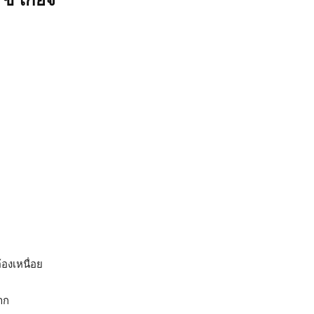
 ี้เกียจ
องเหนื่อย
าก