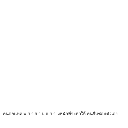
คนตอแหล พ ย า ย า ม อ ย่ า งหนักที่จะทำให้ คนอื่นชอบตัวเอง