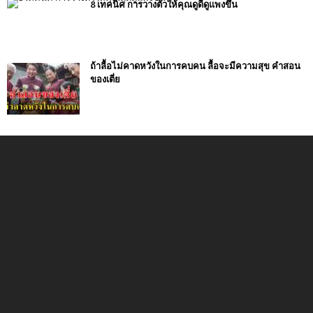
8 เทคนิค การวางตัวให้คุณดูดีดูแพงขึ้น
ถ้าลื้อไม่คาดหวังในการคบคน ลื้อจะมีความสุข คำสอน
ของเตี่ย