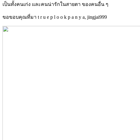
เป็นทั้งคนเก่ง และคนน่ารักในสายตา ของคนอื่น ๆ
ขอขอบคุณที่มา t r u e p l o o k p a n y a, jingjai999