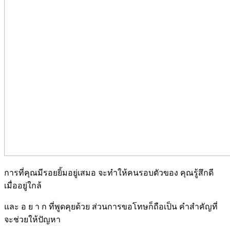
การที่คุณมีรอยยิ้มอยู่เสมอ จะทำให้คนรอบตัวของ คุณรู้สึกดี
เมื่ออยู่ใกล้
และ อ ย า ก ที่พูดคุยด้วย ส่วนการขอโทษก็ถือเป็น คำสำคัญที่
จะช่วยให้ปัญหา