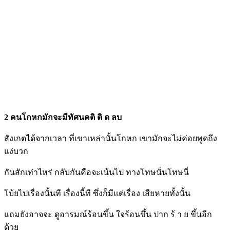
2 คนโกหกมักจะมีทัศนคติ ติ ด ลบ
สังเกตได้จากเวลา ที่เขาเหล่านั้นโกหก เขามักจะไม่ค่อยพูดถึง
แง่บวก
กันสักเท่าไหร่ กลับกันคือจะเน้นไป ทางโทษนั่นโทษนี่
โบ้ยไปเรื่องนั้นที เรื่องนี้ที ซึ่งก็มีแต่เรื่อง เสียหายทั้งนั้น
แถมยังอาจจะ ดูอารมณ์ร้อนขึ้น ใจร้อนขึ้น ปาก ร้ า ย ขึ้นอีก
ด้วย