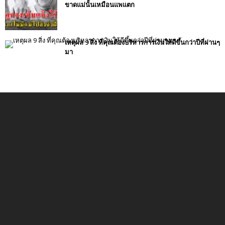
ขาดแม่นั้นเหมือนแพแตก
เหตุผล 9 สิ่ง ที่คุณต้องบริหารการเงินให้ดีขึ้นกว่าปีที่ผ่านๆ
มา