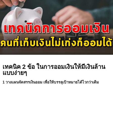
เทคนิค 2 ข้อ ในการออมเงินให้มีเงินล้าน
แบบง่ายๆ
1 วางแผนจัดสรรเงินออม เพื่อให้บรรลุเป้าหมายได้ไวกว่าเดิม