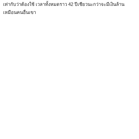
เท่ากับว่าต้องใช้ เวลาทั้งหมดราว 42 ปีเชียวนะกว่าจะมีเงินล้าน
เหมือนคนอื่นเขา