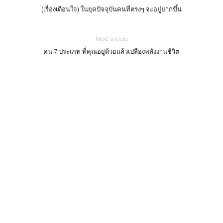
(เรื่องเตือนใจ) ในยุคปัจจุบันคนที่ตรงๆ จะอยู่ยากขึ้น
Next article
คน 7 ประเภท ที่คุณอยู่ด้วยแล้วเปลืองพลังงานชีวิต