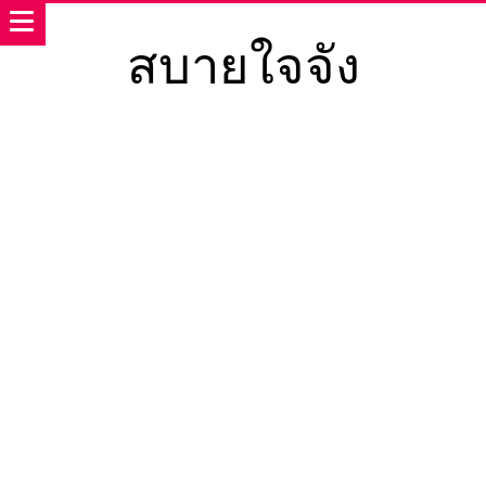
สบายใจจัง