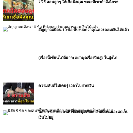
7 วิธี สอนลูกๆ ให้เชื่อฟังคุณ ขณะที่เขากำลังโกรธ
สัญญาณเตือน 10 ข้อ ที่บ่งบอกว่าคุณควรออมเงินได้แล้ว
(เรื่องนี้เขียนได้ดีมาก) อย่าพูดเรื่องบินสูง ในฝูงไก่
ความลับที่ไม่เคยรู้ เวลาไปฝากเงิน
นิสัย 9 ข้อ ของคนที่ใช้เงินฟุ้มเฟือย เงินเดือนเยอะแต่เก็บ
เงินไม่อยู่