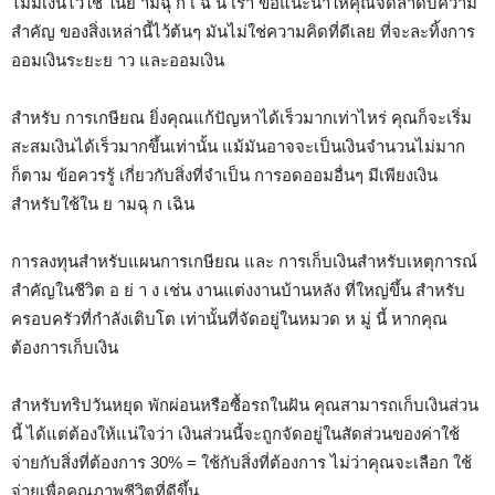
ไม่มีเงินไว้ใช้ ในย ามฉุ ก เ ฉิ น เรา ขอแนะนำให้คุณจัดลำดับความ
สำคัญ ของสิ่งเหล่านี้ไว้ต้นๆ มันไม่ใช่ความคิดที่ดีเลย ที่จะละทิ้งการ
ออมเงินระยะย าว และออมเงิน
สำหรับ การเกษียณ ยิ่งคุณแก้ปัญหาได้เร็วมากเท่าไหร่ คุณก็จะเริ่ม
สะสมเงินได้เร็วมากขึ้นเท่านั้น แม้มันอาจจะเป็นเงินจำนวนไม่มาก
ก็ตาม ข้อควรรู้ เกี่ยวกับสิ่งที่จำเป็น การอดออมอื่นๆ มีเพียงเงิน
สำหรับใช้ใน ย ามฉุ ก เฉิน
การลงทุนสำหรับแผนการเกษียณ และ การเก็บเงินสำหรับเหตุการณ์
สำคัญในชีวิต อ ย่ า ง เช่น งานแต่งงานบ้านหลัง ที่ใหญ่ขึ้น สำหรับ
ครอบครัวที่กำลังเติบโต เท่านั้นที่จัดอยู่ในหมวด ห มู่ นี้ หากคุณ
ต้องการเก็บเงิน
สำหรับทริปวันหยุด พักผ่อนหรือซื้อรถในฝัน คุณสามารถเก็บเงินส่วน
นี้ ได้แต่ต้องให้แน่ใจว่า เงินส่วนนี้จะถูกจัดอยู่ในสัดส่วนของค่าใช้
จ่ายกับสิ่งที่ต้องการ 30% = ใช้กับสิ่งที่ต้องการ ไม่ว่าคุณจะเลือก ใช้
จ่ายเพื่อคุณภาพชีวิตที่ดีขึ้น