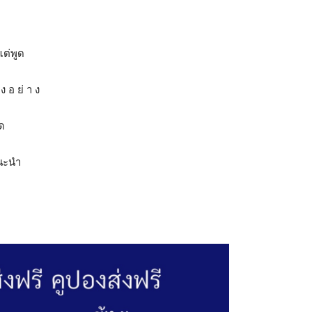
แต่พูด
 อ ย่ า ง
ิด
แนะนำ