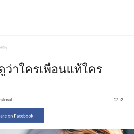
ปลอมๆ
ดูว่าใครเพื่อนแท้ใคร
nd read
1,741
0
are on Facebook