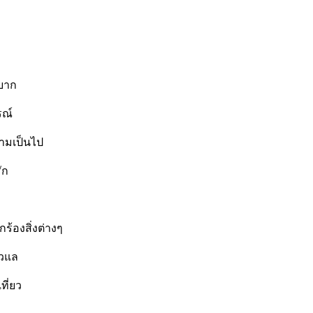
ำบาก
รณ์
วามเป็นไป
ัก
้องสิ่งต่างๆ
ยวแล
ที่ยว