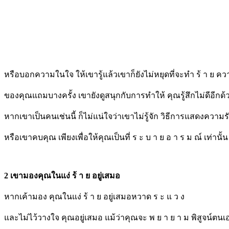
หรือบอกความในใจ ให้เขารู้แล้วเขาก็ยังไม่หยุดที่จะทำ ร้ า ย ควา
ของคุณแถมบางครั้ง เขายังดูสนุกกับการทำให้ คุณรู้สึกไม่ดีอีกด้
หากเขาเป็นคนเช่นนี้ ก็ไม่แน่ใจว่าเขาไม่รู้จัก วิธีการแสดงความร
หรือเขาคบคุณ เพียงเพื่อให้คุณเป็นที่ ร ะ บ า ย อ า ร ม ณ์ เท่านั้น
2 เขามองคุณในแง่ ร้ า ย อยู่เสมอ
หากเค้ามอง คุณในแง่ ร้ า ย อยู่เสมอหวาด ร ะ แ ว ง
และไม่ไว้วางใจ คุณอยู่เสมอ แม้ว่าคุณจะ พ ย า ย า ม พิสูจน์ตนเ