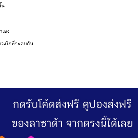
้น
ขาเอง
ะขวงใจที่จะคบกัน