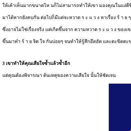
ให้เค้าเห็นมากขนาดไห นก็ไม่สามารถทำให้เขา มองคุณในแง่ดีขึ
มาได้หากยังคบกัน ต่อไปก็มีแต่จะหวาด ร ะ แ ว ง หาเรื่อง ร้ า ย ๆ
ซึ่งอาจไม่ใช่เรื่องจริง แต่เกิดขึ้นจาก ความหวาด ร ะ แ ว ง ของเ
ขึ้นมาทำ ร้ า ย จิต ใจ กันบ่อยๆ จนทำให้รู้สึกอึดอัด และตะขิดต
3 เขาทำให้คุณเสียใจซ้ำแล้วซ้ำอีก
แต่คุณต้องพิจารณา ต้นเหตุของความเสียใจ นั้นให้ชัดเจน