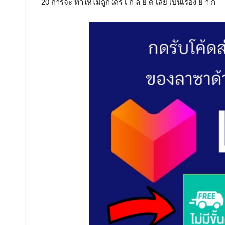
20 การจะ ทำให้ไม่ถูกใคร เ ก ลี ย ด เลย เป็นเรื่อง ย า ก