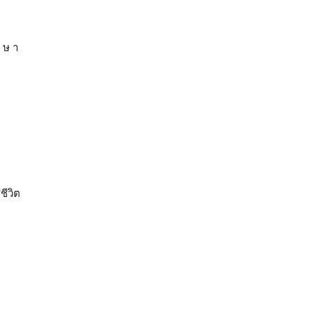
ก ษ า
ชีวิต