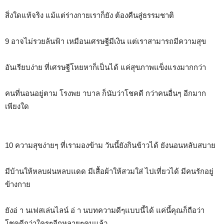
สิ่งใดแท้จริง แม้แต่ร่างกายเราก็ยัง ต้องคืนสู่ธรรมชาติ
9 อาจไม่รวยล้นฟ้า เหมือนเศรษฐีมีเงิน แต่เราสามารถมีความสุข
อันเรียบง่าย ที่เศรษฐีโหยหาก็เป็นได้ แค่สุขภาพแข็งแรงมากกว่า
คนที่นอนอยู่ตาม โรงพย าบาล ก็นับว่าโชคดี กว่าคนอื่นๆ อีกมาก
เพียงใด
10 ความสุขง่ายๆ ที่เรามองข้าม วันนี้ยังกินข้าวได้ ยังนอนหลับสบาย
มีบ้านให้หลบฝนหลบแดด มีเสื้อผ้าให้สวมใส่ ไปเที่ยวได้ มีคนรักอยู่
ข้างกาย
ยังอ่ า นเฟสเล่นไลน์ อ่ า นบทความดีๆแบบนี้ได้ แค่นี้คุณก็ถือว่า
โชคดีกว่าใครๆอีกหลายๆคนแล้ว