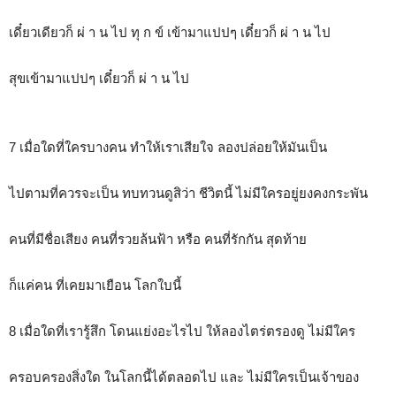
เดี๋ยวเดียวก็ ผ่ า น ไป ทุ ก ข์ เข้ามาแปปๆ เดี๋ยวก็ ผ่ า น ไป
สุขเข้ามาแปปๆ เดี๋ยวก็ ผ่ า น ไป
7 เมื่อใดที่ใครบางคน ทำให้เราเสียใจ ลองปล่อยให้มันเป็น
ไปตามที่ควรจะเป็น ทบทวนดูสิว่า ชีวิตนี้ ไม่มีใครอยู่ยงคงกระพัน
คนที่มีชื่อเสียง คนที่รวยล้นฟ้า หรือ คนที่รักกัน สุดท้าย
ก็แค่คน ที่เคยมาเยือน โลกใบนี้
8 เมื่อใดที่เรารู้สึก โดนแย่งอะไรไป ให้ลองไตร่ตรองดู ไม่มีใคร
ครอบครองสิ่งใด ในโลกนี้ได้ตลอดไป และ ไม่มีใครเป็นเจ้าของ