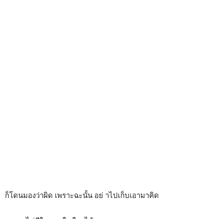
ก็โดนมองว่าผิด เพราะฉะนั้น อย่ าไปเก็บเอามาคิด