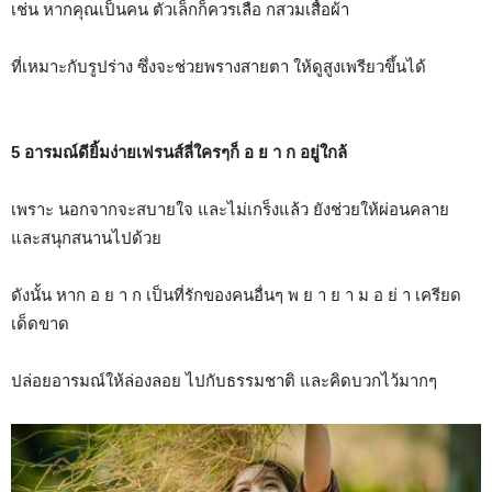
เช่น หากคุณเป็นคน ตัวเล็กก็ควรเลือ กสวมเสื้อผ้า
ที่เหมาะกับรูปร่าง ซึ่งจะช่วยพรางสายตา ให้ดูสูงเพรียวขึ้นได้
5 อารมณ์ดียิ้มง่ายเฟรนส์ลี่ใครๆก็ อ ย า ก อยู่ใกล้
เพราะ นอกจากจะสบายใจ และไม่เกร็งแล้ว ยังช่วยให้ผ่อนคลาย
และสนุกสนานไปด้วย
ดังนั้น หาก อ ย า ก เป็นที่รักของคนอื่นๆ พ ย า ย า ม อ ย่ า เครียด
เด็ดขาด
ปล่อยอารมณ์ให้ล่องลอย ไปกับธรรมชาติ และคิดบวกไว้มากๆ