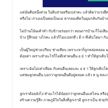
แต่นั่นคือหนึ่งส่วน ในสิบส่วนหรือเปล่าคะ แล้วคิดว่าแรงฮึด
หรือไม่ เราเองเป็นพ่อเป็นแม่ หากลองคิดในมุมกลับกันบ้างว่
ไม่บ้านโน้นเค้าทำ กับข้าวอร่อยกว่า สอนการบ้าน ก็ไม่เสีย
บ้าง รู้สึกอย่ างไรคะ แล้วก็ไม่แปลกที่ เ ด็ ก ที่เติบโตม
เป็นผู้ใหญ่ช่างเปรียบ ช่างเทียบ เพราะเขาก็ถูกหล่อหลอม มา
ด้อยค่า เพราะทำอะไรก็ไม่ดีเท่าคนอื่น อ ย่ า ทำให้ลูกเต
เพราะฉันไม่เท่าเทียม กับคนอื่นเลยและ อ ย่ า ให้ลูกเติบโ
แต่ชมลูกคนอื่น บอกว่าลูกคนอื่นดีอยู่ตลอด แล้ว ห นู หละเป
ลูกเราด้อยยังไง ทำอะไรได้น้อยกว่าลูกคนอื่นแค่ไหน หรือลู
สร้างความรู้สึก ภาคภูมิใจในสิ่งที่ลูกเรามี ลูกเราเป็น ช่ว