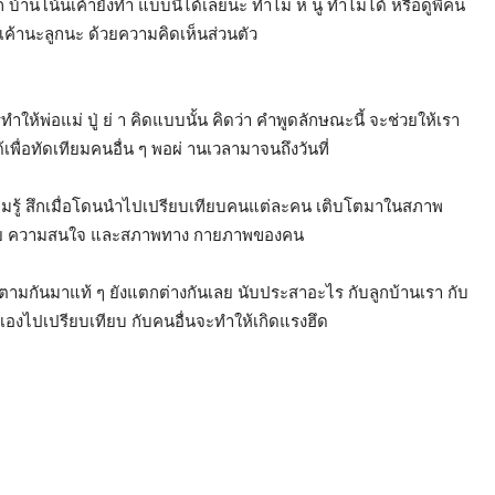
ด็ ก บ้านโน้นเค้ายังทำ แบบนี้ได้เลยนะ ทำไม ห นู ทำไม่ได้ หรือดูพี่คน
แบบเค้านะลูกนะ ด้วยความคิดเห็นส่วนตัว
ำให้พ่อแม่ ปู่ ย่ า คิดแบบนั้น คิดว่า คำพูดลักษณะนี้ จะช่วยให้เรา
เพื่อทัดเทียมคนอื่น ๆ พอผ่ านเวลามาจนถึงวันที่
 ความรู้ สึกเมื่อโดนนำไปเปรียบเทียบคนแต่ละคน เติบโตมาในสภาพ
 นิสัย ความสนใจ และสภาพทาง กายภาพของคน
ตามกันมาแท้ ๆ ยังแตกต่างกันเลย นับประสาอะไร กับลูกบ้านเรา กับ
ตัวเองไปเปรียบเทียบ กับคนอื่นจะทำให้เกิดแรงฮึด