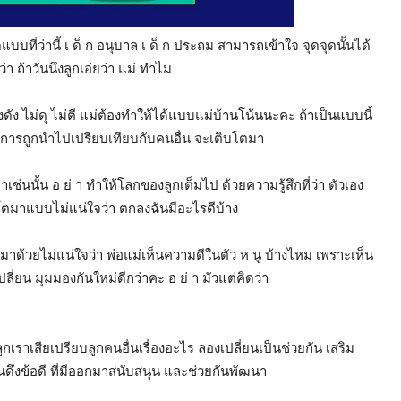
แบบที่ว่านี้ เ ด็ ก อนุบาล เ ด็ ก ประถม สามารถเข้าใจ จุดจุดนั้นได้
า ถ้าวันนึงลูกเอ่ยว่า แม่ ทำไม
งดัง ไม่ดุ ไม่ตี แม่ต้องทำให้ได้แบบแม่บ้านโน้นนะคะ ถ้าเป็นแบบนี้
า กับการถูกนำไปเปรียบเทียบกับคนอื่น จะเติบโตมา
เช่นนั้น อ ย่ า ทำให้โลกของลูกเต็มไป ด้วยความรู้สึกที่ว่า ตัวเอง
ิบโตมาแบบไม่แน่ใจว่า ตกลงฉันมีอะไรดีบ้าง
ตมาด้วยไม่แน่ใจว่า พ่อแม่เห็นความดีในตัว ห นู บ้างไหม เพราะเห็น
ลี่ยน มุมมองกันใหม่ดีกว่าคะ อ ย่ า มัวแต่คิดว่า
กเราเสียเปรียบลูกคนอื่นเรื่องอะไร ลองเปลี่ยนเป็นช่วยกัน เสริม
ยกันดึงข้อดี ที่มีออกมาสนับสนุน และช่วยกันพัฒนา