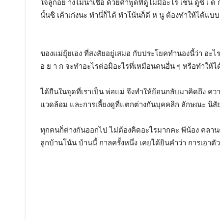
ใจลูกอย่ างไม่น่าเชื่อ ด้วยคำพูดที่ดูไม่มีอะไร เช่น ดูซิ เ 
นั้นซิ เค้าเก่งนะ ทำนี่ก็ได้ ทำโน้นก็ดี ห นู ต้องทำให้ได้
ของแม่ยุ้ยเอง ที่สงสัยอยู่เสมอ กับประโยคทำนองนี้ว่า อะไรท
อ ย า ก จะทำอะไรต่อมิอะไรที่เหมือนคนอื่น ๆ หรือทำให้ได้
ได้ยืนในจุดที่เราเป็น พ่อแม่ จึงทำให้ย้อนกลับมาคิดถึง
แวดล้อม และการเลี้ยงดูที่แตกต่างกันบุคคลิก ลักษณะ
ทุกคนก็ต่างกันออกไป ไม่ต้องคิดอะไรมากคะ พีน้อง คลาน
ลูกบ้านโน้น บ้านนี้ กาลครั้งหนึ่ง เคยได้ยินคำว่า การเอา