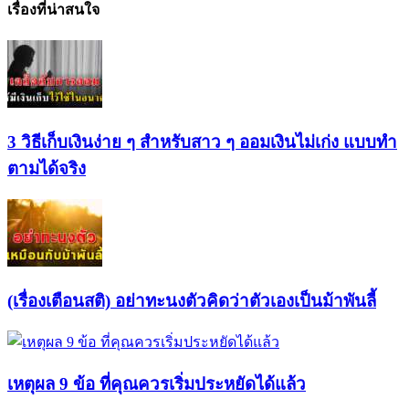
เรื่องที่น่าสนใจ
3 วิธีเก็บเงินง่าย ๆ สำหรับสาว ๆ ออมเงินไม่เก่ง แบบทำ
ตามได้จริง
(เรื่องเตือนสติ) อย่าทะนงตัวคิดว่าตัวเองเป็นม้าพันลี้
เหตุผล 9 ข้อ ที่คุณควรเริ่มประหยัดได้แล้ว