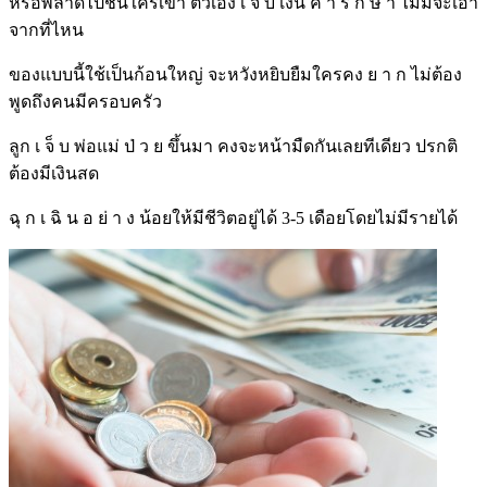
หรือพลาดไปชนใครเข้า ตัวเอง เ จ็ บ เงิน ค่ า รั ก ษ า ไม่มีจะเอา
จากที่ไหน
ของแบบนี้ใช้เป็นก้อนใหญ่ จะหวังหยิบยืมใครคง ย า ก ไม่ต้อง
พูดถึงคนมีครอบครัว
ลูก เ จ็ บ พ่อแม่ ป่ ว ย ขึ้นมา คงจะหน้ามืดกันเลยทีเดียว ปรกติ
ต้องมีเงินสด
ฉุ ก เ ฉิ น อ ย่ า ง น้อยให้มีชีวิตอยู่ได้ 3-5 เดือยโดยไม่มีรายได้