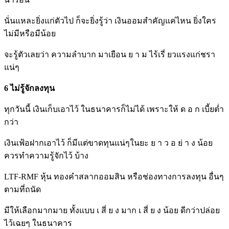
นั่นแหละยิ่งแก่ตัวไป ก็จะยิ่งรู้ว่า เงินออมสำคัญแค่ไหน ยิ่งใคร
ไม่มีหรือมีน้อย
จะรู้ตัวเลยว่า ความลำบาก มาเยือน ย า ม ไร้เรี่ ยวแรงแก่ชรา
แน่ๆ
6 ไม่รู้จักลงทุน
ทุกวันนี้ เงินเก็บเอาไว้ ในธนาคารก็ไม่ได้ เพราะให้ ด อ ก เบี้ยต่ำ
กว่า
เงินเฟ้อฝากเอาไว้ ก็มีแต่ขาดทุนแน่ๆในยะ ย า ว อ ย่ า ง น้อย
ควรทำความรู้จักไว้ บ้าง
LTF-RMF หุ้น ทองคำสลากออมสิน หรือช่องทางการลงทุน อื่นๆ
ตามที่ถนัด
มีให้เลือกมากมาย ทั้งแบบ เ สี่ ย ง มาก เ สี่ ย ง น้อย ดีกว่าปล่อย
ไว้เฉยๆ ในธนาคาร