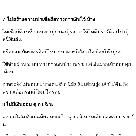
7 ไม่สร้างความน่าเชื่อถือทางการเงินไว้ บ้าง
ไม่เชื่อก็ต้องเชื่อ คนจะ ก ู้บ้าน ก ู้รถ ต่อให้ไม่มีประวัติว่าไป ก ู้
หนี้ยืมสิน
หรือผ่อน บัตรเครดิตที่ไหน ธนาคารก็ลังเลใจ ที่จะให้ ก ู้นะ
ใช้จ่ายผ่ านระบบ ทางการเงินบ้าง เพราะแค่เงินฝากเข้าออกทุก
เดือน
อาจจะยังไม่พอแถมบางคน ติ ด นิสัย ยืมเพื่อนฝูงแล้วไม่คืน ถึง
คราวเดือดร้อนก็ไม่มีใครคบ
8 ไม่มีเงินออม ฉุ ก เ ฉิ น
เอาแค่โสด ตัวคนเดียว หากเกิด ฉุ ก เ ฉิ น รถเสีย ต้องต่อ ป ร ะ กั
น