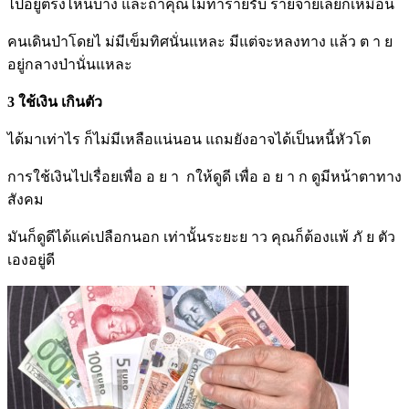
ไปอยู่ตรงไหนบ้าง และถ้าคุณไม่ทำรายรับ รายจ่ายเลยก็เหมือน
คนเดินป่าโดยไ ม่มีเข็มทิศนั่นแหละ มีแต่จะหลงทาง แล้ว ต า ย
อยู่กลางป่านั่นแหละ
3 ใช้เงิน เกินตัว
ได้มาเท่าไร ก็ไม่มีเหลือแน่นอน แถมยังอาจได้เป็นหนี้หัวโต
การใช้เงินไปเรื่อยเพื่อ อ ย า กให้ดูดี เพื่อ อ ย า ก ดูมีหน้าตาทาง
สังคม
มันก็ดูดีได้แค่เปลือกนอก เท่านั้นระยะย าว คุณก็ต้องแพ้ ภั ย ตัว
เองอยู่ดี