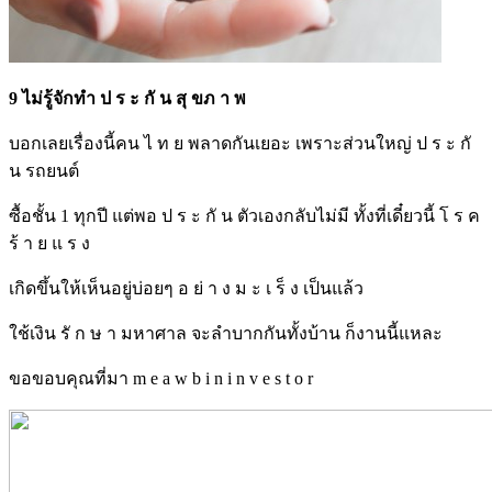
9 ไม่รู้จักทำ ป ร ะ กั น สุ ขภ า พ
บอกเลยเรื่องนี้คน ไ ท ย พลาดกันเยอะ เพราะส่วนใหญ่ ป ร ะ กั
น รถยนต์
ซื้อชั้น 1 ทุกปี แต่พอ ป ร ะ กั น ตัวเองกลับไม่มี ทั้งที่เดี๋ยวนี้ โ ร ค
ร้ า ย แ ร ง
เกิดขึ้นให้เห็นอยู่บ่อยๆ อ ย่ า ง ม ะ เ ร็ ง เป็นแล้ว
ใช้เงิน รั ก ษ า มหาศาล จะลำบากกันทั้งบ้าน ก็งานนี้แหละ
ขอขอบคุณที่มา m e a w b i n i n v e s t o r